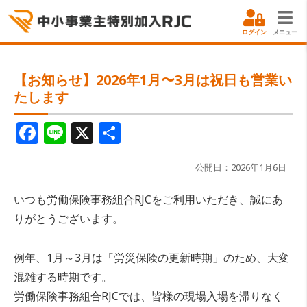
ログイン
メニュー
【お知らせ】2026年1月〜3月は祝日も営業い
たします
F
Li
X
共
a
n
有
c
e
公開日：2026年1月6日
e
いつも労働保険事務組合RJCをご利用いただき、誠にあ
b
りがとうございます。
o
o
例年、1月～3月は「労災保険の更新時期」のため、大変
混雑する時期です。
k
労働保険事務組合RJCでは、皆様の現場入場を滞りなく