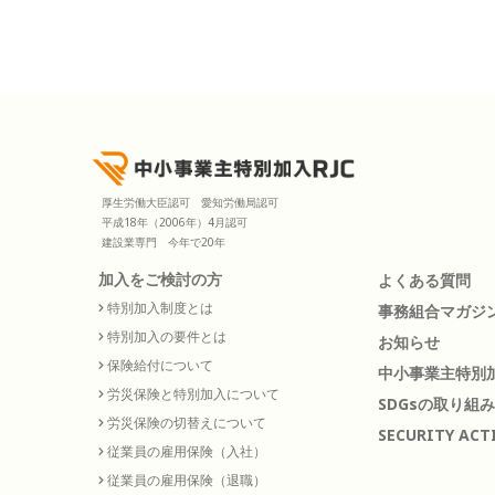
k
厚生労働大臣認可 愛知労働局認可
平成18年（2006年）4月認可
建設業専門 今年で20年
加入をご検討の方
よくある質問
特別加入制度とは
事務組合マガジ
特別加入の要件とは
お知らせ
保険給付について
中小事業主特別加
労災保険と特別加入について
SDGsの取り組み
労災保険の切替えについて
SECURITY ACT
従業員の雇用保険（入社）
従業員の雇用保険（退職）