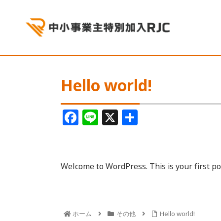
Hello world!
F
Li
X
共
a
n
有
c
e
e
Welcome to WordPress. This is your first post
b
o
o
ホーム
その他
Hello world!