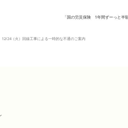
「国の労災保険 1年間ずーっと半
12/24（火）回線工事による一時的な不通のご案内
ン