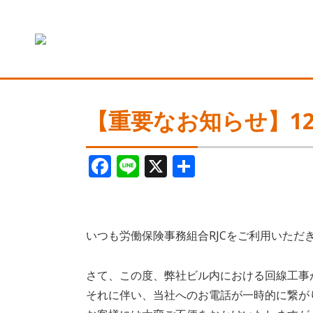
【重要なお知らせ】1
F
Li
X
共
a
n
有
c
e
e
いつも労働保険事務組合RJCをご利用いただ
b
o
さて、この度、弊社ビル内における回線工事
o
それに伴い、当社へのお電話が一時的に繋が