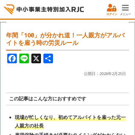
ログイン
メニュー
年間「100日」が分かれ道！一人親方がアルバ
イトを雇う時の労災ルール
F
Li
X
共
a
n
有
c
e
公開日：2026年2月25日
e
b
この記事はこんな方におすすめです
o
o
現場が忙しくなり、初めてアルバイトを雇った元一
k
人親方の社長