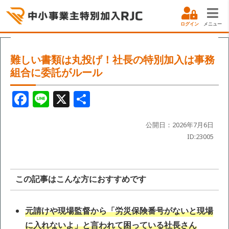
ログイン
メニュー
難しい書類は丸投げ！社長の特別加入は事務
組合に委託がルール
F
Li
X
共
a
n
有
c
e
公開日：2026年7月6日
ID:23005
e
b
o
この記事はこんな方におすすめです
o
k
元請けや現場監督から「労災保険番号がないと現場
に入れないよ」と言われて困っている社長さん