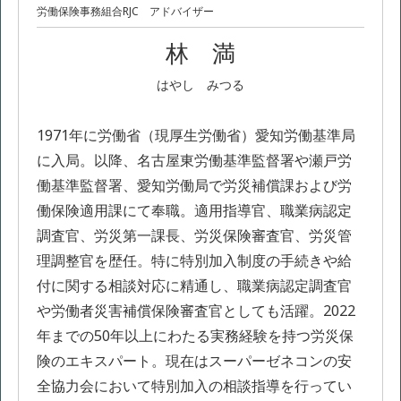
労働保険事務組合RJC アドバイザー
林 満
はやし みつる
1971年に労働省（現厚生労働省）愛知労働基準局
に入局。以降、名古屋東労働基準監督署や瀬戸労
働基準監督署、愛知労働局で労災補償課および労
働保険適用課にて奉職。適用指導官、職業病認定
調査官、労災第一課長、労災保険審査官、労災管
理調整官を歴任。特に特別加入制度の手続きや給
付に関する相談対応に精通し、職業病認定調査官
や労働者災害補償保険審査官としても活躍。2022
年までの50年以上にわたる実務経験を持つ労災保
険のエキスパート。現在はスーパーゼネコンの安
全協力会において特別加入の相談指導を行ってい