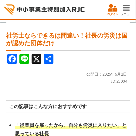
ログイン
メニュー
社労士ならできるは間違い！社長の労災は国
が認めた団体だけ
F
Li
X
共
a
n
有
c
e
公開日：2026年6月2日
ID:25004
e
b
o
この記事はこんな方におすすめです
o
k
「従業員を雇ったから、自分も労災に入りたい」と
思っている社長