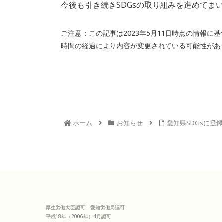
k
今後も引き続きSDGsの取り組みを進めてま
ご注意：この記事は2023年5月11日時点の情報に
時間の経過により内容が変更されている可能性があ
ホーム
お知らせ
愛知県SDGsに登
厚生労働大臣認可 愛知労働局認可
平成18年（2006年）4月認可