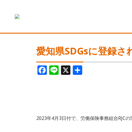
愛知県SDGsに登録さ
F
Li
X
共
a
n
有
c
e
e
b
o
2023年4月3日付で、労働保険事務組合RJC
o