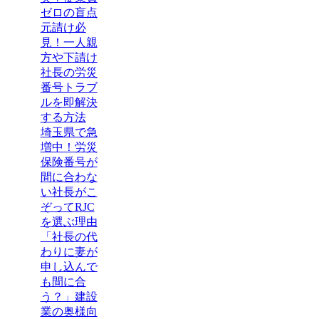
ゼロの盲点
元請け必
見！一人親
方や下請け
社長の労災
番号トラブ
ルを即解決
する方法
埼玉県で急
増中！労災
保険番号が
間に合わな
い社長がこ
ぞってRJC
を選ぶ理由
「社長の代
わりに妻が
申し込んで
も間に合
う？」建設
業の奥様向