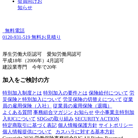
会員向けお
知らせ
無料電話
0120-931-519
無料お見積り
厚生労働大臣認可 愛知労働局認可
平成18年（2006年）4月認可
建設業専門 今年で20年
加入をご検討の方
特別加入制度とは
特別加入の要件とは
保険給付について
労
災保険と特別加入について
労災保険の切替えについて
従業
員の雇用保険（入社）
従業員の雇用保険（退職）
よくある質問
事務組合マガジン
お知らせ
中小事業主特別加
入RJCについて
SDGsの取り組み
SECURITY ACTION
特定商取引に基づく表記
個人情報保護方針
サイトポリシー
個人情報提供について
カスハラに対する基本方針