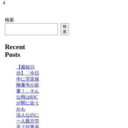
4
検索
検
索
Recent
Posts
【最短55
分】「今日
中に労災保
険番号が必
要！」そん
な時はRJC
が間に合う
かも
法人なのに
一人親方労
災？従業員