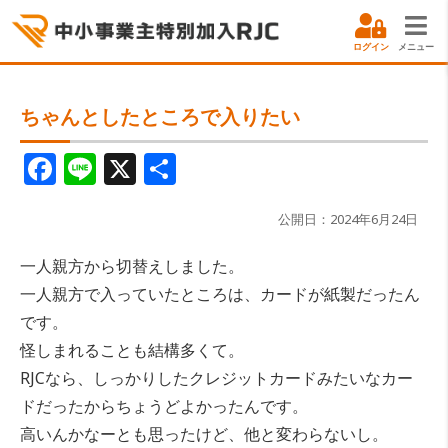
ログイン
メニュー
ちゃんとしたところで入りたい
F
Li
X
共
a
n
有
c
e
公開日：2024年6月24日
e
一人親方から切替えしました。
b
一人親方で入っていたところは、カードが紙製だったん
o
です。
o
怪しまれることも結構多くて。
RJCなら、しっかりしたクレジットカードみたいなカー
k
ドだったからちょうどよかったんです。
高いんかなーとも思ったけど、他と変わらないし。