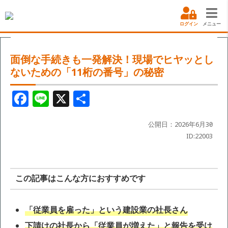
ログイン
メニュー
面倒な手続きも一発解決！現場でヒヤッとし
ないための「11桁の番号」の秘密
F
Li
X
共
a
n
有
c
e
公開日：2026年6月30日
ID:22003
e
b
o
この記事はこんな方におすすめです
o
k
「従業員を雇った」という建設業の社長さん
下請けの社長から「従業員が増えた」と報告を受け