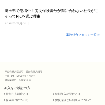
埼玉県で急増中！労災保険番号が間に合わない社長がこ
ぞってRJCを選ぶ理由
2026年08月06日
事務組合マガジン一覧 ≫
厚生労働大臣認可 愛知労働局認可
平成18年（2006年）4月認可
建設業専門 今年で20年
加入をご検討の方
特別加入制度とは
特別加入の要件とは
保険給付について
労災保険と特別加入について