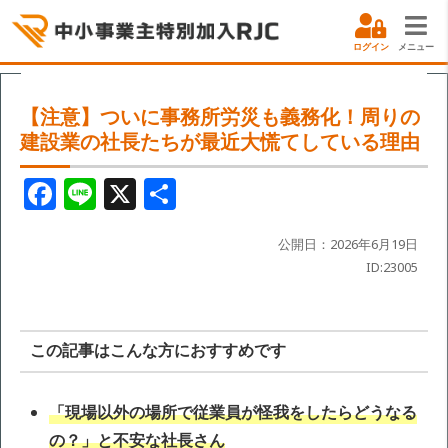
ログイン
メニュー
【注意】ついに事務所労災も義務化！周りの
建設業の社長たちが最近大慌てしている理由
F
Li
X
共
a
n
有
c
e
公開日：2026年6月19日
ID:23005
e
b
o
この記事はこんな方におすすめです
o
k
「現場以外の場所で従業員が怪我をしたらどうなる
の？」と不安な社長さん