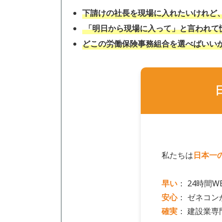
k
下請けの社長を現場に入れたいけれど
「明日から現場に入って」と言われて
どこの労働保険事務組合を選べばいい
私たちは
日本一
早い
： 24時間
安心
： ゼネコン
確実
： 建設業