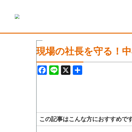
現場の社長を守る！中
F
Li
X
共
a
n
有
c
e
e
b
o
この記事はこんな方におすすめで
o