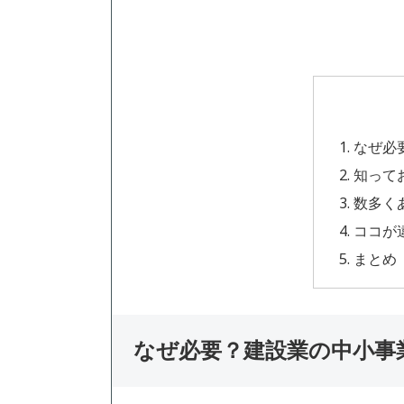
なぜ必
知って
数多く
ココが
まとめ
なぜ必要？建設業の中小事