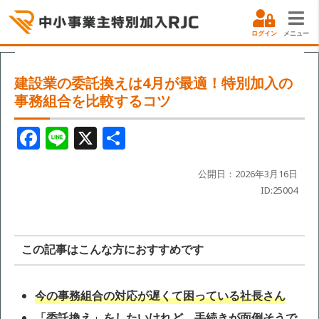
ログイン
メニュー
建設業の委託換えは4月が最適！特別加入の
事務組合を比較するコツ
F
Li
X
共
a
n
有
c
e
公開日：2026年3月16日
ID:25004
e
b
o
この記事はこんな方におすすめです
o
k
今の事務組合の対応が遅くて困っている社長さん
「委託換え」をしたいけれど、手続きが面倒そうで