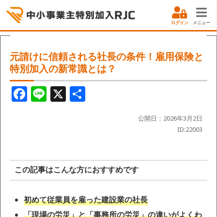
ログイン
メニュー
元請けに信頼される社長の条件！雇用保険と
特別加入の新常識とは？
F
Li
X
共
a
n
有
c
e
公開日：2026年3月2日
ID:22003
e
b
o
この記事はこんな方におすすめです
o
k
初めて従業員を雇った建設業の社長
「現場の労災」と「事務所の労災」の違いがよくわ