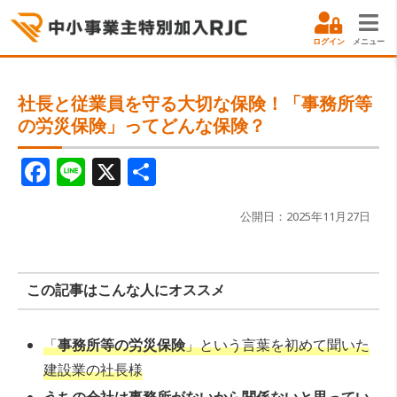
ログイン
メニュー
社長と従業員を守る大切な保険！「事務所等
の労災保険」ってどんな保険？
F
Li
X
共
a
n
有
c
e
公開日：2025年11月27日
e
b
この記事はこんな人にオススメ
o
o
「
事務所等の労
災保険
」という言葉を初めて聞いた
k
建設業の社長様