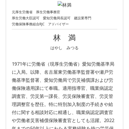
元厚生労働省 厚生労働事務官
厚生労働大臣認可 愛知労働局長認可 建設業専門
労働保険事務組合RJC アドバイザー
林 満
はやし みつる
1971年に労働省（現厚生労働省）愛知労働基準局
に入局。以降、名古屋東労働基準監督署や瀬戸労
働基準監督署、愛知労働局で労災補償課および労
働保険適用課にて奉職。適用指導官、職業病認定
調査官、労災第一課長、労災保険審査官、労災管
理調整官を歴任。特に特別加入制度の手続きや給
付に関する相談対応に精通し、職業病認定調査官
や労働者災害補償保険審査官としても活躍。2022
年までの50年以上にわたる実務経験を持つ労災保