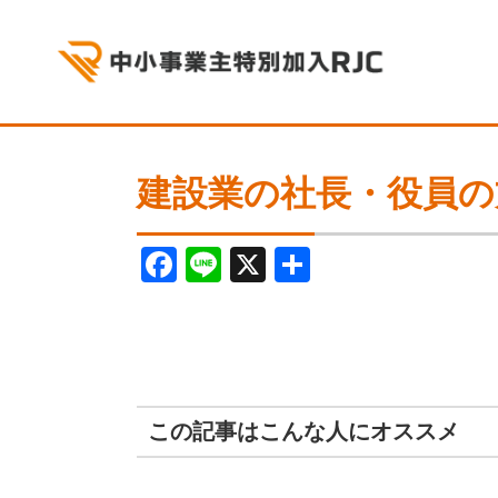
建設業の社長・役員の
F
Li
X
共
a
n
有
c
e
e
b
この記事はこんな人にオススメ
o
o