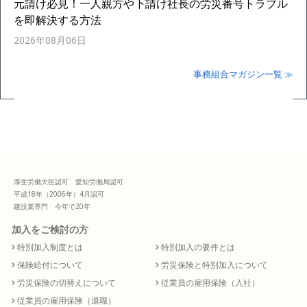
元請け必見！一人親方や下請け社長の労災番号トラブル
を即解決する方法
2026年08月06日
事務組合マガジン一覧 ≫
厚生労働大臣認可 愛知労働局認可
平成18年（2006年）4月認可
建設業専門 今年で20年
加入をご検討の方
特別加入制度とは
特別加入の要件とは
保険給付について
労災保険と特別加入について
労災保険の切替えについて
従業員の雇用保険（入社）
従業員の雇用保険（退職）