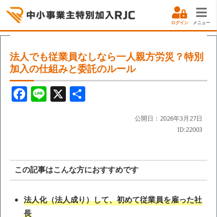
ログイン
メニュー
法人でも従業員なしなら一人親方労災？特別
加入の仕組みと委託のルール
F
Li
X
共
a
n
有
c
e
公開日：2026年3月27日
ID:22003
e
b
o
この記事はこんな方におすすめです
o
k
法人化（法人成り）して、初めて従業員を雇った社
長