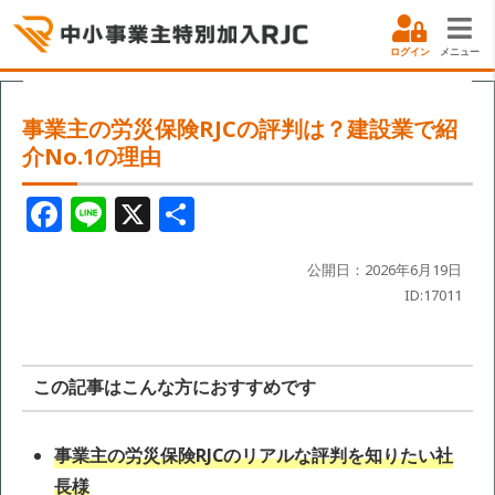
ログイン
メニュー
事業主の労災保険RJCの評判は？建設業で紹
介No.1の理由
F
Li
X
共
a
n
有
c
e
公開日：2026年6月19日
ID:17011
e
b
o
この記事はこんな方におすすめです
o
k
事業主の労災保険RJCのリアルな評判を知りたい社
長様