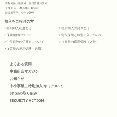
厚生労働大臣認可 愛知労働局認可
平成18年（2006年）4月認可
建設業専門 今年で20年
加入をご検討の方
特別加入制度とは
特別加入の要件とは
保険給付について
労災保険と特別加入について
労災保険の切替えについて
従業員の雇用保険（入社）
従業員の雇用保険（退職）
よくある質問
事務組合マガジン
お知らせ
中小事業主特別加入RJCについて
SDGsの取り組み
SECURITY ACTION