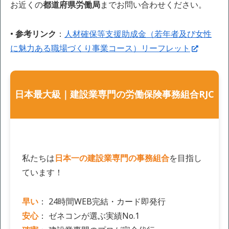
お近くの
都道府県労働局
までお問い合わせください。
•
参考リンク
：
人材確保等支援助成金（若年者及び女性
に魅力ある職場づくり事業コース）リーフレット
日本最大級｜建設業専門の労働保険事務組合RJC
私たちは
日本一の建設業専門の事務組合
を目指し
ています！
早い
： 24時間WEB完結・カード即発行
安心
： ゼネコンが選ぶ実績No.1