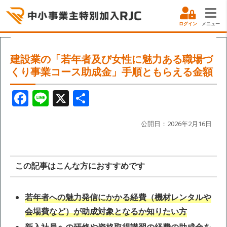
ログイン
メニュー
建設業の「若年者及び女性に魅力ある職場づ
くり事業コース助成金」手順ともらえる金額
F
Li
X
共
a
n
有
c
e
公開日：2026年2月16日
e
b
この記事はこんな方におすすめです
o
o
若年者への魅力発信にかかる経費（機材レンタルや
k
会場費など）が助成対象となるか知りたい方