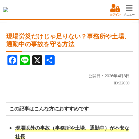
ログイン
メニュー
現場労災だけじゃ足りない？事務所や土場、
通勤中の事故を守る方法
F
Li
X
共
a
n
有
c
e
公開日：2026年4月8日
ID:22003
e
b
o
この記事はこんな方におすすめです
o
k
現場以外の事故（事務所や土場、通勤中）が不安な
社長