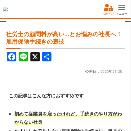
ログイン
メニュー
社労士の顧問料が高い…とお悩みの社長へ！
雇用保険手続きの裏技
F
Li
X
共
a
n
有
c
e
公開日：2026年2月20日
e
b
この記事はこんな方におすすめです
o
o
初めて従業員を雇ったけれど、手続きのやり方がわ
k
からない社長