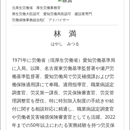
元厚生労働省 厚生労働事務官
厚生労働大臣認可 愛知労働局長認可 建設業専門
労働保険事務組合RJC アドバイザー
林 満
はやし みつる
1971年に労働省（現厚生労働省）愛知労働基準局
に入局。以降、名古屋東労働基準監督署や瀬戸労
働基準監督署、愛知労働局で労災補償課および労
働保険適用課にて奉職。適用指導官、職業病認定
調査官、労災第一課長、労災保険審査官、労災管
理調整官を歴任。特に特別加入制度の手続きや給
付に関する相談対応に精通し、職業病認定調査官
や労働者災害補償保険審査官としても活躍。2022
年までの50年以上にわたる実務経験を持つ労災保