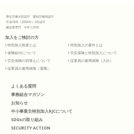
厚生労働大臣認可 愛知労働局認可
平成18年（2006年）4月認可
建設業専門 今年で20年
加入をご検討の方
特別加入制度とは
特別加入の要件とは
保険給付について
労災保険と特別加入について
労災保険の切替えについて
従業員の雇用保険（入社）
従業員の雇用保険（退職）
よくある質問
事務組合マガジン
お知らせ
中小事業主特別加入RJCについて
SDGsの取り組み
SECURITY ACTION