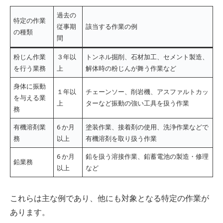
過去の
特定の作業
従事期
該当する作業の例
の種類
間
粉じん作業
３年以
トンネル掘削、石材加工、セメント製造、
を行う業務
上
解体時の粉じんが舞う作業など
身体に振動
１年以
チェーンソー、削岩機、アスファルトカッ
を与える業
上
ターなど振動の強い工具を扱う作業
務
有機溶剤業
6 か月
塗装作業、接着剤の使用、洗浄作業などで
務
以上
有機溶剤を取り扱う作業
6 か月
鉛を扱う溶接作業、鉛蓄電池の製造・修理
鉛業務
以上
など
これらは主な例であり、他にも対象となる特定の作業が
あります。