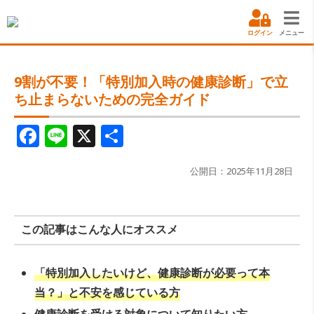
ログイン
メニュー
9割が不要！「特別加入時の健康診断」で立
ち止まらないための完全ガイド
F
Li
X
共
a
n
有
c
e
公開日：2025年11月28日
e
b
この記事はこんな人にオススメ
o
o
「特別加入したいけど、健康診断が必要って本
k
当？」と不安を感じている方