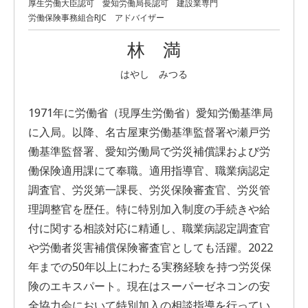
厚生労働大臣認可 愛知労働局長認可 建設業専門
労働保険事務組合RJC アドバイザー
林 満
はやし みつる
1971年に労働省（現厚生労働省）愛知労働基準局
に入局。以降、名古屋東労働基準監督署や瀬戸労
働基準監督署、愛知労働局で労災補償課および労
働保険適用課にて奉職。適用指導官、職業病認定
調査官、労災第一課長、労災保険審査官、労災管
理調整官を歴任。特に特別加入制度の手続きや給
付に関する相談対応に精通し、職業病認定調査官
や労働者災害補償保険審査官としても活躍。2022
年までの50年以上にわたる実務経験を持つ労災保
険のエキスパート。現在はスーパーゼネコンの安
全協力会において特別加入の相談指導を行ってい