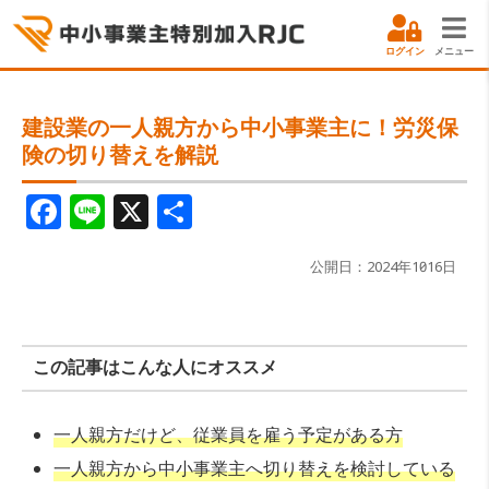
ログイン
メニュー
建設業の一人親方から中小事業主に！労災保
険の切り替えを解説
F
Li
X
共
a
n
有
c
e
公開日：2024年10月16日
e
b
この記事はこんな人にオススメ
o
o
一人親方だけど、従業員を雇う予定がある方
k
一人親方から中小事業主へ切り替えを検討している