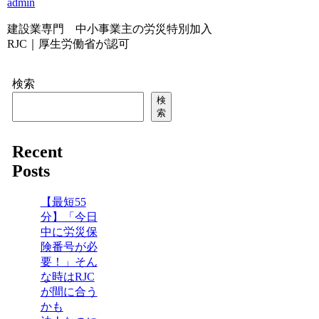
admin
建設業専門 中小事業主の労災特別加入
RJC｜厚生労働省が認可
検索
検
索
Recent
Posts
【最短55
分】「今日
中に労災保
険番号が必
要！」そん
な時はRJC
が間に合う
かも