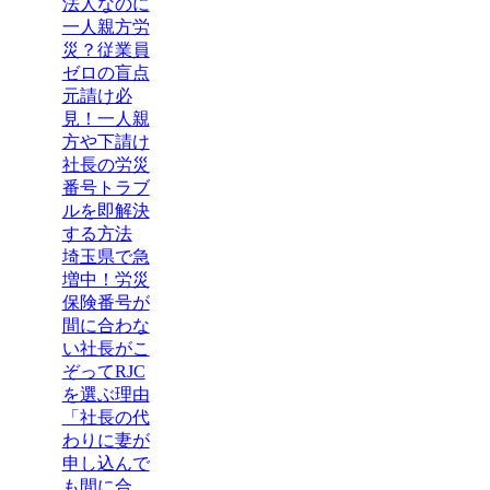
法人なのに
一人親方労
災？従業員
ゼロの盲点
元請け必
見！一人親
方や下請け
社長の労災
番号トラブ
ルを即解決
する方法
埼玉県で急
増中！労災
保険番号が
間に合わな
い社長がこ
ぞってRJC
を選ぶ理由
「社長の代
わりに妻が
申し込んで
も間に合