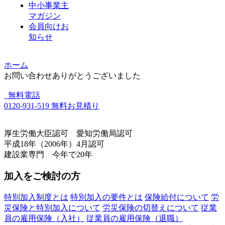
中小事業主
マガジン
会員向けお
知らせ
ホーム
お問い合わせありがとうございました
無料電話
0120-931-519
無料お見積り
厚生労働大臣認可 愛知労働局認可
平成18年（2006年）4月認可
建設業専門 今年で20年
加入をご検討の方
特別加入制度とは
特別加入の要件とは
保険給付について
労
災保険と特別加入について
労災保険の切替えについて
従業
員の雇用保険（入社）
従業員の雇用保険（退職）