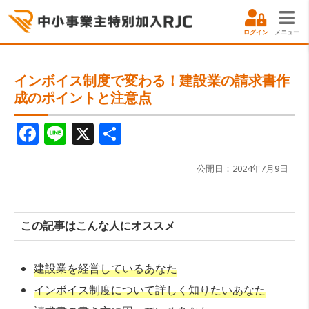
ログイン
メニュー
インボイス制度で変わる！建設業の請求書作
成のポイントと注意点
F
Li
X
共
a
n
有
c
e
公開日：2024年7月9日
e
b
この記事はこんな人にオススメ
o
o
建設業を経営しているあなた
k
インボイス制度について詳しく知りたいあなた