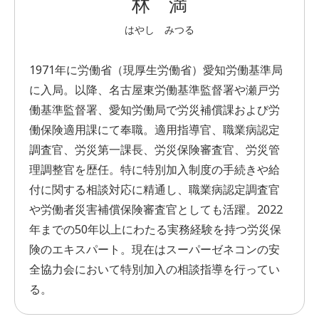
林 満
はやし みつる
1971年に労働省（現厚生労働省）愛知労働基準局
に入局。以降、名古屋東労働基準監督署や瀬戸労
働基準監督署、愛知労働局で労災補償課および労
働保険適用課にて奉職。適用指導官、職業病認定
調査官、労災第一課長、労災保険審査官、労災管
理調整官を歴任。特に特別加入制度の手続きや給
付に関する相談対応に精通し、職業病認定調査官
や労働者災害補償保険審査官としても活躍。2022
年までの50年以上にわたる実務経験を持つ労災保
険のエキスパート。現在はスーパーゼネコンの安
全協力会において特別加入の相談指導を行ってい
る。