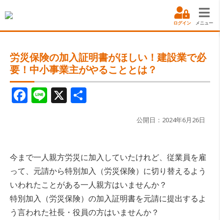
ログイン
メニュー
労災保険の加入証明書がほしい！建設業で必
要！中小事業主がやることとは？
F
Li
X
共
a
n
有
c
e
公開日：2024年6月26日
e
b
今まで一人親方労災に加入していたけれど、従業員を雇
o
って、元請から特別加入（労災保険）に切り替えるよう
o
いわれたことがある一人親方はいませんか？
特別加入（労災保険）の加入証明書を元請に提出するよ
k
う言われた社長・役員の方はいませんか？