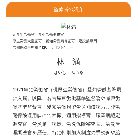
監修者の紹介
元厚生労働省 厚生労働事務官
厚生労働大臣認可 愛知労働局長認可 建設業専門
労働保険事務組合RJC アドバイザー
林 満
はやし みつる
1971年に労働省（現厚生労働省）愛知労働基準局
に入局。以降、名古屋東労働基準監督署や瀬戸労
働基準監督署、愛知労働局で労災補償課および労
働保険適用課にて奉職。適用指導官、職業病認定
調査官、労災第一課長、労災保険審査官、労災管
理調整官を歴任。特に特別加入制度の手続きや給