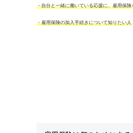
o
・自分と一緒に働いている応援に、雇用保険
k
・雇用保険の加入手続きについて知りたい人