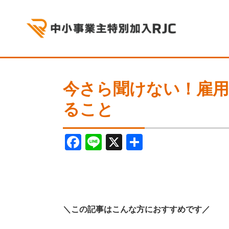
今さら聞けない！雇用
ること
F
Li
X
共
a
n
有
c
e
e
b
＼この記事はこんな方におすすめです／
o