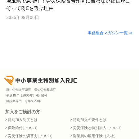
埼玉県で急増中！労災保険番号が間に合わない社長がこ
ぞってRJCを選ぶ理由
2026年08月06日
事務組合マガジン一覧 ≫
厚生労働大臣認可 愛知労働局認可
平成18年（2006年）4月認可
建設業専門 今年で20年
加入をご検討の方
特別加入制度とは
特別加入の要件とは
保険給付について
労災保険と特別加入について
労災保険の切替えについて
従業員の雇用保険（入社）