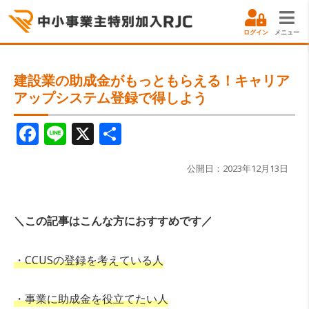
ログイン
メニュー
建設業の助成金がもっともらえる！キャリア
アップシステム登録で得しよう
F
Li
X
共
a
n
有
c
e
公開日：2023年12月13日
e
b
＼この記事はこんな方におすすめです／
o
o
・CCUSの登録を考えている人
k
・事業に助成金を役立てたい人