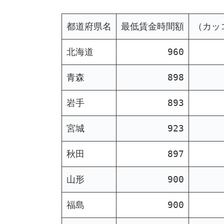
都道府県名
最低賃金時間額
（カッ
北海道
960
青森
898
岩手
893
宮城
923
秋田
897
山形
900
福島
900