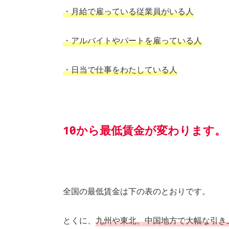
o
・月給で雇っている従業員がいる人
k
・アルバイトやパートを雇っている人
・日当で仕事をわたしている人
10月から最低賃金が変わります。
全国の最低賃金は下の表のとおりです。
とくに、
九州や東北、中国地方で大幅な引き