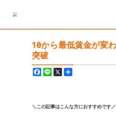
10月から最低賃金が変
突破
F
Li
X
共
a
n
有
c
e
e
b
＼この記事はこんな方におすすめです／
o